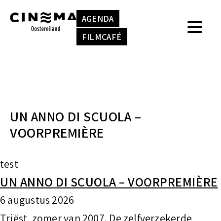
S
k
AGENDA
k
e
FILMCAFÉ
i
n
p
n
t
a
o
a
UN ANNO DI SCUOLA –
c
r
VOORPREMIÈRE
o
:
n
test
t
UN ANNO DI SCUOLA – VOORPREMIÈRE
e
6 augustus 2026
n
Triëst, zomer van 2007. De zelfverzekerde