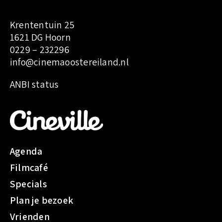
Krententuin 25
1621 DG Hoorn
0229 – 232296
info@cinemaoostereiland.nl
:
ANBI status
L
e
s
e
n
Agenda
f
Filmcafé
a
n
Specials
t
Plan je bezoek
s
Vrienden
v