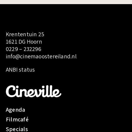
Krententuin 25
1621 DG Hoorn
0229 – 232296
info@cinemaoostereiland.nl
:
ANBI status
T
h
e
R
i
Agenda
v
Filmcafé
a
l
Specials