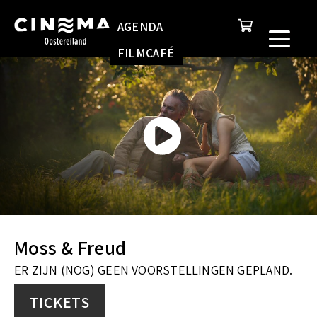
S
k
AGENDA
k
e
FILMCAFÉ
i
n
p
n
t
a
o
a
c
r
o
:
n
Moss & Freud
t
ER ZIJN (NOG) GEEN VOORSTELLINGEN GEPLAND.
e
n
TICKETS