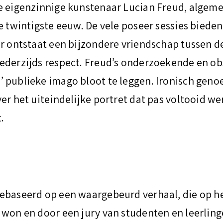
de eigenzinnige kunstenaar Lucian Freud, algem
e twintigste eeuw. De vele poseer sessies bieden 
Er ontstaat een bijzondere vriendschap tussen d
ederzijds respect. Freud’s onderzoekende en obs
 publieke imago bloot te leggen. Ironisch geno
er het uiteindelijke portret dat pas voltooid w
.
ebaseerd op een waargebeurd verhaal, die op h
 won en door een jury van studenten en leerlin