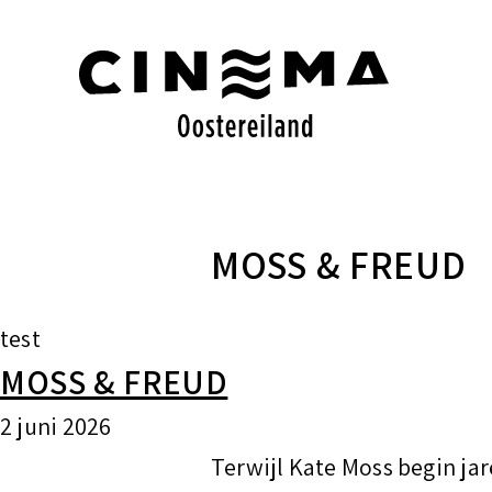
S
k
i
p
t
o
MOSS & FREUD
c
o
test
n
MOSS & FREUD
t
e
2 juni 2026
n
Terwijl Kate Moss begin ja