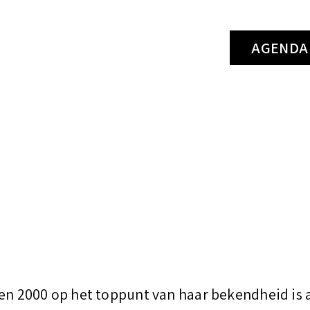
k
AGENDA
e
n
n
a
a
r
:
ren 2000 op het toppunt van haar bekendheid is 