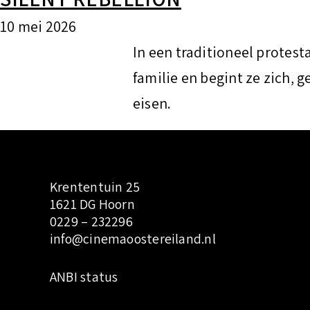
10 mei 2026
In een traditioneel protest
familie en begint ze zich, 
eisen.
Krententuin 25
1621 DG Hoorn
0229 – 232296
info@cinemaoostereiland.nl
:
ANBI status
S