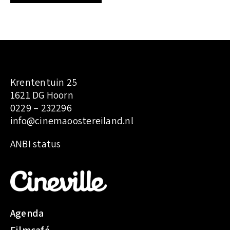
Krententuin 25
1621 DG Hoorn
0229 – 232296
info@cinemaoostereiland.nl
:
ANBI status
T
o
e
g
a
Agenda
n