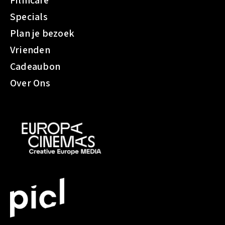
Filmcafé
g
s
Specials
p
Plan je bezoek
r
Vrienden
i
j
Cadeaubon
z
Over Ons
e
n