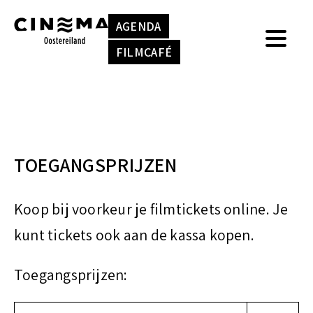
S
k
AGENDA
k
e
FILMCAFÉ
i
n
p
n
t
a
o
a
TOEGANGSPRIJZEN
c
r
o
:
Koop bij voorkeur je filmtickets online. Je
n
kunt tickets ook aan de kassa kopen.
t
e
Toegangsprijzen:
n