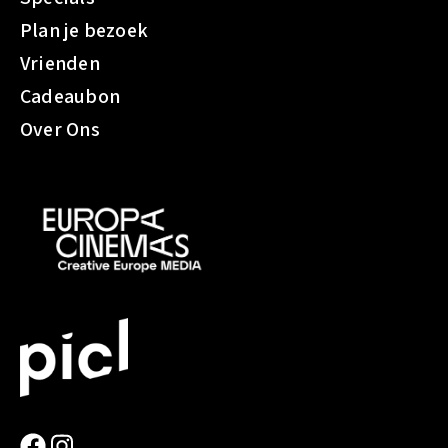
t
Plan je bezoek
o
Vrienden
p
h
Cadeaubon
e
Over Ons
r
s