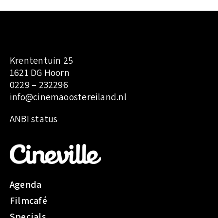
Krententuin 25
1621 DG Hoorn
0229 – 232296
info@cinemaoostereiland.nl
:
ANBI status
T
h
e
C
h
Agenda
r
Filmcafé
i
s
Specials