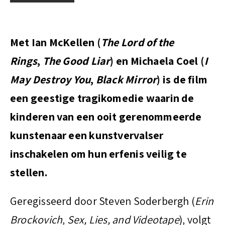
t
Met Ian McKellen (
The Lord of the
Rings
,
The Good Liar
) en Michaela Coel (
I
May Destroy You
,
Black Mirror
) is de film
een geestige tragikomedie waarin de
kinderen van een ooit gerenommeerde
kunstenaar een kunstvervalser
inschakelen om hun erfenis veilig te
stellen.
Geregisseerd door Steven Soderbergh (
Erin
Brockovich
,
Sex, Lies, and Videotape
), volgt