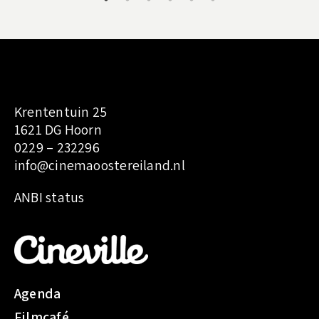
Krententuin 25
1621 DG Hoorn
0229 – 232296
info@cinemaoostereiland.nl
:
ANBI status
K
i
k
i
’
Agenda
s
Filmcafé