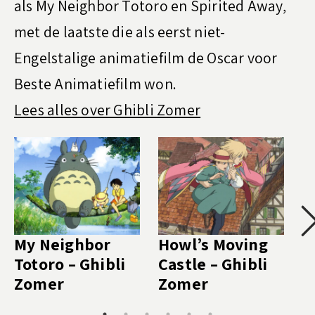
als My Neighbor Totoro en Spirited Away,
met de laatste die als eerst niet-
Engelstalige animatiefilm de Oscar voor
Beste Animatiefilm won.
Lees alles over Ghibli Zomer
My Neighbor
Howl’s Moving
T
Totoro – Ghibli
Castle – Ghibli
H
Zomer
Zomer
Z