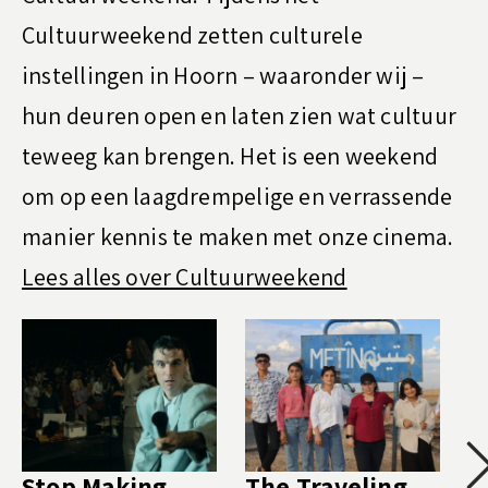
Cultuurweekend zetten culturele
instellingen in Hoorn – waaronder wij –
hun deuren open en laten zien wat cultuur
teweeg kan brengen. Het is een weekend
om op een laagdrempelige en verrassende
manier kennis te maken met onze cinema.
Lees alles over Cultuurweekend
Stop Making
The Traveling
A