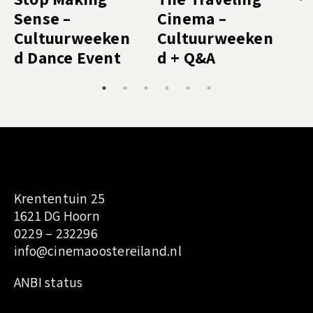
Sense –
Cinema –
M
Cultuurweeken
Cultuurweeken
C
d Dance Event
d + Q&A
d
Krententuin 25
1621 DG Hoorn
0229 – 232296
info@cinemaoostereiland.nl
:
ANBI status
F