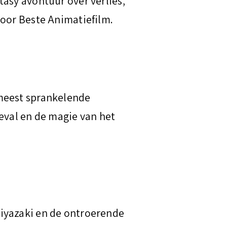
asy avontuur over verlies,
voor Beste Animatiefilm.
 meest sprankelende
oeval en de magie van het
iyazaki en de ontroerende