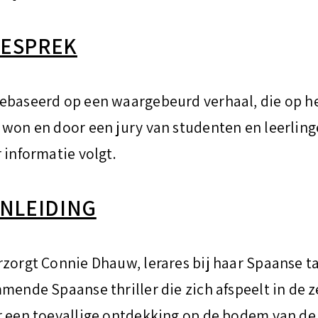
GESPREK
ebaseerd op een waargebeurd verhaal, die op h
 won en door een jury van studenten en leerlin
 informatie volgt.
INLEIDING
rzorgt Connie Dhauw, lerares bij haar Spaanse 
mmende Spaanse thriller die zich afspeelt in de 
r een toevallige ontdekking op de bodem van de 