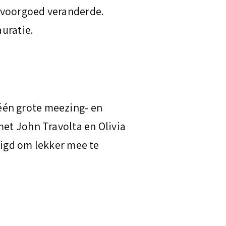
 voorgoed veranderde.
auratie.
één grote meezing- en
met John Travolta en Olivia
digd om lekker mee te