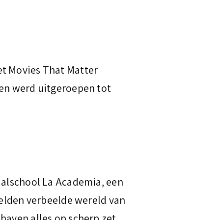
et Movies That Matter
gen werd uitgeroepen tot
taalschool La Academia, een
zelden verbeelde wereld van
haven alles op scherp zet.