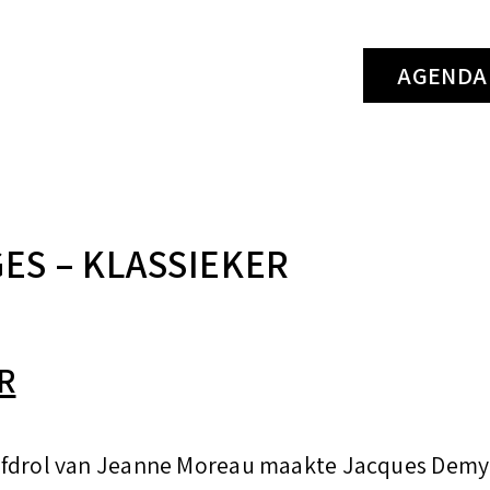
k
AGENDA
e
n
n
a
a
GES – KLASSIEKER
r
:
R
ofdrol van Jeanne Moreau maakte Jacques Demy 