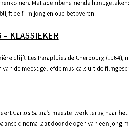
samenkomen. Met adembenemende handgetekend
lijft de film jong en oud betoveren.
 – KLASSIEKER
ière blijft Les Parapluies de Cherbourg (1964), 
n van de meest geliefde musicals uit de filmgesc
 keert Carlos Saura’s meesterwerk terug naar he
Spaanse cinema laat door de ogen van een jong me