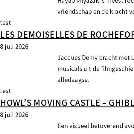
Hayao Miyazaki’s meest rec
vriendschap en de kracht v
test
LES DEMOISELLES DE ROCHEFOR
8 juli 2026
Jacques Demy bracht met L
musicals uit de filmgeschie
alledaagse.
test
HOWL’S MOVING CASTLE – GHIB
8 juli 2026
Een visueel betoverend av