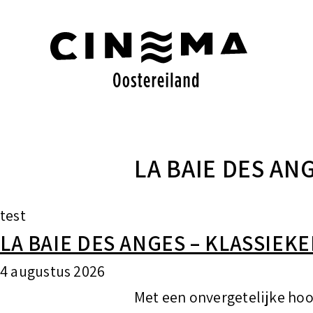
S
k
i
p
t
o
LA BAIE DES AN
c
o
test
n
LA BAIE DES ANGES – KLASSIEKE
t
e
4 augustus 2026
n
Met een onvergetelijke ho