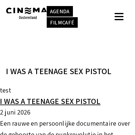
S
k
AGENDA
k
e
FILMCAFÉ
i
n
p
n
t
a
o
a
I WAS A TEENAGE SEX PISTOL
c
r
o
:
test
n
I WAS A TEENAGE SEX PISTOL
t
2 juni 2026
e
Een rauwe en persoonlijke documentaire over
n
de geboorte van de punkrevolutie in het