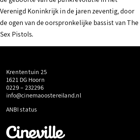
t
Verenigd Koninkrijk in de jaren zeventig, door
de ogen van de oorspronkelijke bassist van The
Sex Pistols.
Krententuin 25
1621 DG Hoorn
0229 – 232296
info@cinemaoostereiland.nl
:
ANBI status
I
W
a