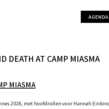
k
AGENDA
e
n
n
a
a
ND DEATH AT CAMP MIASMA
r
:
MP MIASMA
nes 2026, met hoofdrollen voor Hannah Einbinde