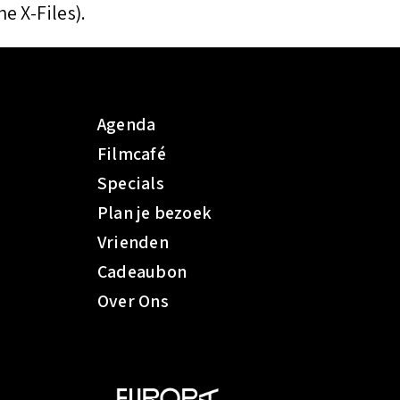
e X-Files).
Agenda
Filmcafé
Specials
Plan je bezoek
Vrienden
Cadeaubon
Over Ons