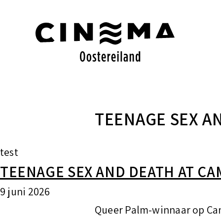
S
k
i
p
t
o
TEENAGE SEX A
c
o
test
n
TEENAGE SEX AND DEATH AT CA
t
e
9 juni 2026
n
Queer Palm-winnaar op Can