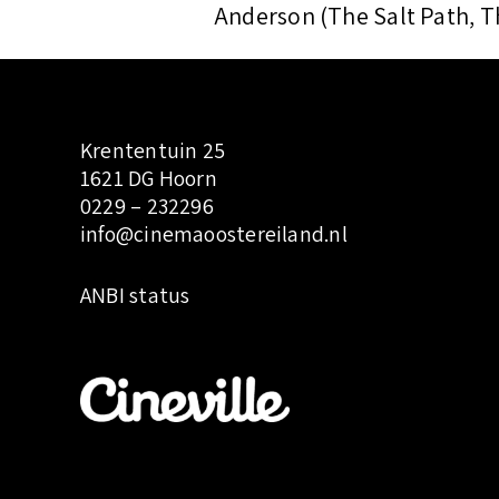
t
Anderson (The Salt Path, Th
Krententuin 25
1621 DG Hoorn
0229 – 232296
info@cinemaoostereiland.nl
:
ANBI status
T
e
e
n
a
g
e