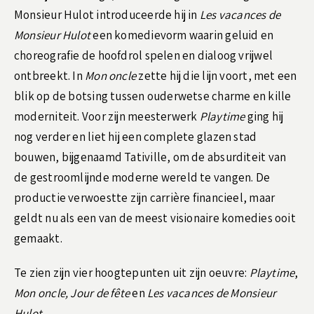
Monsieur Hulot introduceerde hij in
Les vacances de
Monsieur Hulot
een komedievorm waarin geluid en
choreografie de hoofdrol spelen en dialoog vrijwel
ontbreekt. In
Mon oncle
zette hij die lijn voort, met een
blik op de botsing tussen ouderwetse charme en kille
moderniteit. Voor zijn meesterwerk
Playtime
ging hij
nog verder en liet hij een complete glazen stad
bouwen, bijgenaamd Tativille, om de absurditeit van
de gestroomlijnde moderne wereld te vangen. De
productie verwoestte zijn carrière financieel, maar
geldt nu als een van de meest visionaire komedies ooit
gemaakt.
Te zien zijn vier hoogtepunten uit zijn oeuvre:
Playtime
,
Mon oncle, Jour de fête
en
Les vacances de Monsieur
Hulot
.