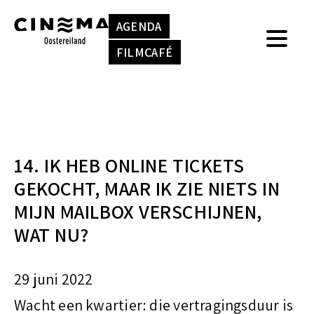
S
k
AGENDA
k
e
FILMCAFÉ
i
n
p
n
t
a
o
a
14. IK HEB ONLINE TICKETS
c
r
GEKOCHT, MAAR IK ZIE NIETS IN
o
:
MIJN MAILBOX VERSCHIJNEN,
n
WAT NU?
t
e
29 juni 2022
n
Wacht een kwartier: die vertragingsduur is