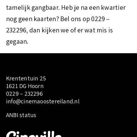
t
tamelijk gangbaar. Heb je na een kwartier
nog geen kaarten? Bel ons op 0229 –
232296, dan kijken we of er wat mis is
gegaan.
Krententuin 25
1621 DG Hoorn
0229 – 232296
info@cinemaoostereiland.nl
:
ANBI status
1
4