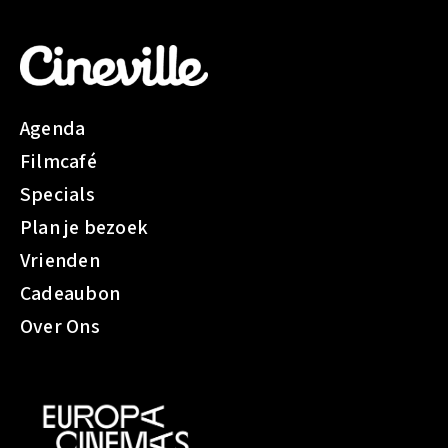
1
5
.
I
k
Agenda
w
Filmcafé
i
l
Specials
m
Plan je bezoek
i
Vrienden
j
n
Cadeaubon
t
Over Ons
i
c
k
e
t