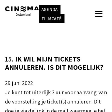
S
k
AGENDA
k
e
FILMCAFÉ
i
n
p
n
t
a
o
a
15.
IK WIL MIJN TICKETS
c
r
ANNULEREN. IS DIT MOGELIJK?
o
:
n
29 juni 2022
t
Je kunt tot uiterlijk 3 uur voor aanvang van
e
de voorstelling je ticket(s) annuleren. Dit
n
doe je via de link in de mail waarmee je het