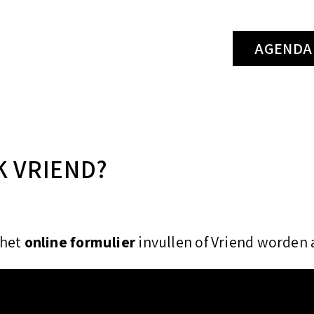
k
AGENDA
e
n
n
a
a
K VRIEND?
r
:
 het
online formulier
invullen of Vriend worden 