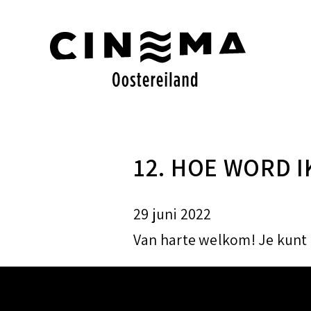
S
k
i
p
t
o
12. HOE WORD I
c
o
29 juni 2022
n
Van harte welkom! Je kunt
t
e
n