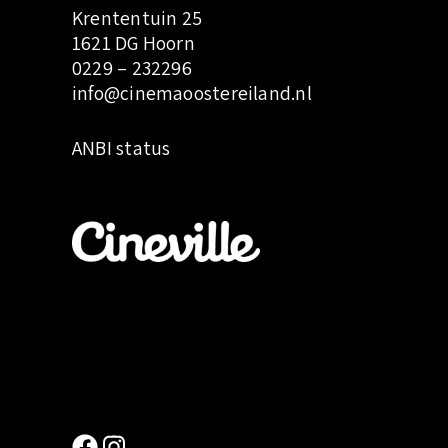
t
Krententuin 25
1621 DG Hoorn
0229 – 232296
info@cinemaoostereiland.nl
:
ANBI status
1
2
.
H
o
e
w
o
r
d
i
k