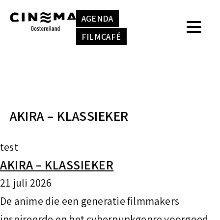
S
k
AGENDA
k
e
FILMCAFÉ
i
n
p
n
t
a
o
a
AKIRA – KLASSIEKER
c
r
o
:
test
n
AKIRA – KLASSIEKER
t
21 juli 2026
e
De anime die een generatie filmmakers
n
inspireerde en het cyberpunkgenre voorgoed