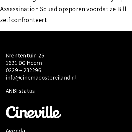
Assassination Squad opsporen voordat ze Bill
zelf confronteert
Krententuin 25
1621 DG Hoorn
0229 – 232296
info@cinemaoostereiland.nl
:
ANBI status
K
i
l
l
B
Agenda